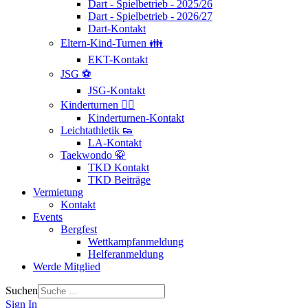
Dart - Spielbetrieb - 2025/26
Dart - Spielbetrieb - 2026/27
Dart-Kontakt
Eltern-Kind-Turnen 👪
EKT-Kontakt
JSG ⚽
JSG-Kontakt
Kinderturnen 🤸‍♂️
Kinderturnen-Kontakt
Leichtathletik 👟
LA-Kontakt
Taekwondo 🥋
TKD Kontakt
TKD Beiträge
Vermietung
Kontakt
Events
Bergfest
Wettkampfanmeldung
Helferanmeldung
Werde Mitglied
Suchen
Sign In