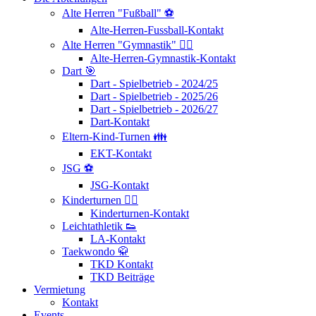
Alte Herren "Fußball" ⚽
Alte-Herren-Fussball-Kontakt
Alte Herren "Gymnastik" 🤸‍♂️
Alte-Herren-Gymnastik-Kontakt
Dart 🎯
Dart - Spielbetrieb - 2024/25
Dart - Spielbetrieb - 2025/26
Dart - Spielbetrieb - 2026/27
Dart-Kontakt
Eltern-Kind-Turnen 👪
EKT-Kontakt
JSG ⚽
JSG-Kontakt
Kinderturnen 🤸‍♂️
Kinderturnen-Kontakt
Leichtathletik 👟
LA-Kontakt
Taekwondo 🥋
TKD Kontakt
TKD Beiträge
Vermietung
Kontakt
Events